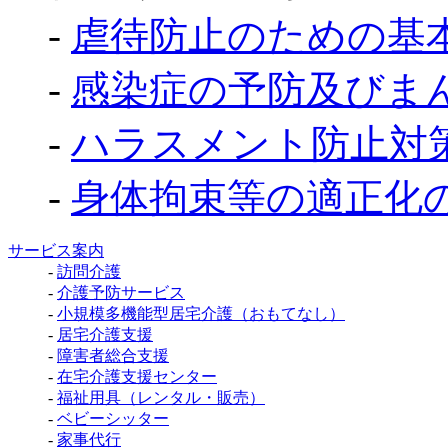
-
虐待防止のための基
-
感染症の予防及びま
-
ハラスメント防止対
-
身体拘束等の適正化
サービス案内
-
訪問介護
-
介護予防サービス
-
小規模多機能型居宅介護（おもてなし）
-
居宅介護支援
-
障害者総合支援
-
在宅介護支援センター
-
福祉用具（レンタル・販売）
-
ベビーシッター
-
家事代行